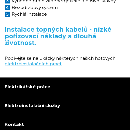
Výhodné pro nízkoenergetické a pasivní stavby.
Bezúdržbový systém.
Rychlá instalace
Instalace topných kabelů - nízké
pořizovací náklady a dlouhá
životnost.
Podívejte se na ukázky některých naších hotových
elektroinstalačních prací.
Elektrikářské práce
Elektroinstalační služby
Kontakt